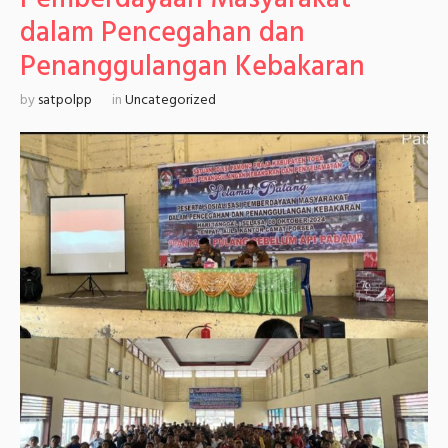
dalam Pencegahan dan
Penanggulangan Kebakaran
by
satpolpp
in
Uncategorized